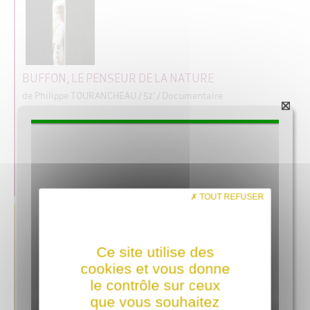
BUFFON, LE PENSEUR DE LA NATURE
de Philippe TOURANCHEAU
/ 52' / Documentaire
Ce docu-fiction fait revivre avec rigueur et humour le destin de
Buffon qui fut mathématicien, botaniste, naturaliste,
géologue, encyclopédiste… Une figure incontestable du Siècle
des Lumières et l'un des fondateurs de la science et de la
recherche modernes.
OÙ VOIR CE FILM ?
/
DÉTAIL + EXTRAIT
TOUT REFUSER
Ce site utilise des
cookies et vous donne
le contrôle sur ceux
BUS 24
que vous souhaitez