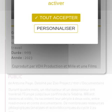
de Nicolas RENOU
/ 6' / Court métrage d'animation
activer
Comme chaque matin, il attend. Il attend son bus. On attend
souvent quelque chose, et là, une foule de choses vont arriver.
Et demain, comme chaque matin, il attendra... Attention, une
TOUT ACCEPTER
déclaration auprès de la SACEM doit être faite pour toute
projection du film (publique ou non publique).Pour plus ...
PERSONNALISER
OÙ VOIR CE FILM ?
/
DÉTAIL + EXTRAIT
C'EST ASSEZ BIEN D'ÊTRE FOU - VERSION JEUNE
PUBLIC
de Antoine Page. Dessiné par Zoo Project
/ 1h01 / Documentaire
Durant quatre mois, un réalisateur et un dessinateur ont
traversé l'Europe jusqu’aux confins de la Sibérie. Mêlant
dessins et vidéo, ils racontent leur périple à deux voix, entre
road-movie et conte documentaire. De nombreuses ressources
pédagogiques (analyses et activités conçues du cycle 2 au