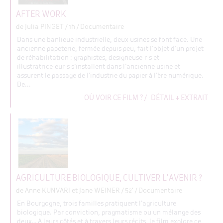
AFTER WORK
de Julia PINGET
/ 1h / Documentaire
Dans une banlieue industrielle, deux usines se font face. Une
ancienne papeterie, fermée depuis peu, fait l’objet d’un projet
de réhabilitation : graphistes, designeuse·r·s et
illustratrice·eur·s s’installent dans l’ancienne usine et
assurent le passage de l’industrie du papier à l’ère numérique.
De...
OÙ VOIR CE FILM ?
/
DÉTAIL + EXTRAIT
AGRICULTURE BIOLOGIQUE, CULTIVER L'AVENIR ?
de Anne KUNVARI et Jane WEINER
/ 52' / Documentaire
En Bourgogne, trois familles pratiquent l’agriculture
biologique. Par conviction, pragmatisme ou un mélange des
deux… A leurs côtés et à travers leurs récits, le film explore ce