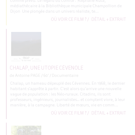
comme prévu. Le regard du comité : Stéphane Ruta,
médiathécaire à la Bibliothèque municipale Champollion de
Dijon Une plongée dans un univers réaliste, te...
OÙ VOIR CE FILM ?
/
DÉTAIL + EXTRAIT
CHALAP, UNE UTOPIE CÉVENOLE
de Antoine PAGE
/ 60' / Documentaire
Chalap, un hameau dépeuplé des Cévennes. En 1968, le dernier
habitant s’apprête à partir. C’est alors qu’arrive une nouvelle
vague de population : les Néo-ruraux. Citadins, ils sont
professeurs, ingénieurs, journalistes… et comptent vivre, à leur
manière, à la campagne. Liberté de mœurs, vie en comm...
OÙ VOIR CE FILM ?
/
DÉTAIL + EXTRAIT