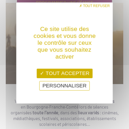
PROGRAMMER UNE SÉANCE
TOUT REFUSER
Ce site utilise des
cookies et vous donne
le contrôle sur ceux
que vous souhaitez
activer
TOUT ACCEPTER
PERSONNALISER
Venez (re)voir des
oeuvres réalisées et/ou produites
en Bourgogne-Franche-Comté lors de séances
organisées
toute l'année
, dans des
lieux variés
: cinémas,
médiathèques, festivals, associations, établissements
scolaires et périscolaires...