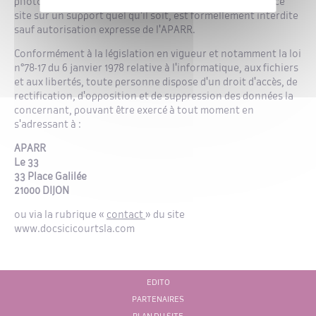
photographiques. La reproduction de tout ou partie de ce
site sur un support quel qu'il soit, est formellement interdite
sauf autorisation expresse de l'APARR.
Conformément à la législation en vigueur et notamment la loi
n°78-17 du 6 janvier 1978 relative à l'informatique, aux fichiers
et aux libertés, toute personne dispose d'un droit d'accès, de
rectification, d'opposition et de suppression des données la
concernant, pouvant être exercé à tout moment en
s'adressant à :
APARR
Le 33
33 Place Galilée
21000 DIJON
ou via la rubrique «
contact
» du site
www.docsicicourtsla.com
EDITO
PARTENAIRES