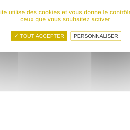
ps ! Ce film n'est programmé actuellement dans aucune structure
ite utilise des cookies et vous donne le contrôl
ceux que vous souhaitez activer
TOUT ACCEPTER
PERSONNALISER