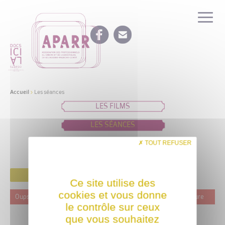
Accueil
>
Les séances
LES FILMS
LES SÉANCES
IDÉES DE PROGRAMMATION
TOUT REFUSER
FILTRER
Ce site utilise des
cookies et vous donne
Oups ! Ce film n'est programmé actuellement dans aucune structure
le contrôle sur ceux
que vous souhaitez