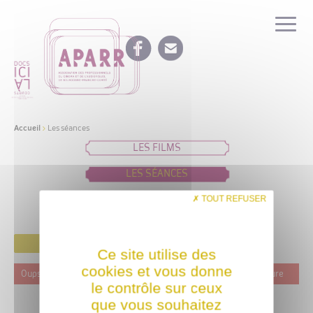
Accueil
>
Les séances
LES FILMS
LES SÉANCES
IDÉES DE PROGRAMMATION
TOUT REFUSER
FILTRER
Ce site utilise des
cookies et vous donne
Oups ! Ce film n'est programmé actuellement dans aucune structure
le contrôle sur ceux
que vous souhaitez