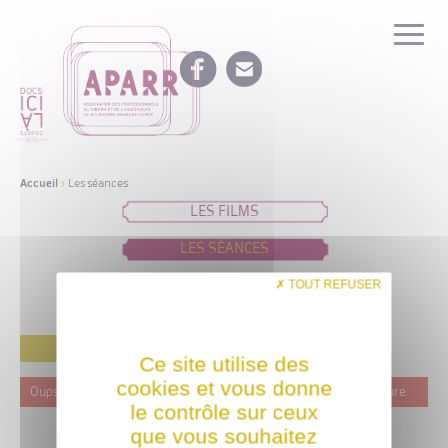
Accueil
>
Les séances
LES FILMS
LES SÉANCES
IDÉES DE PROGRAMMATION
TOUT REFUSER
FILTRER
Ce site utilise des
cookies et vous donne
Oups ! Ce film n'est programmé actuellement dans aucune structure
le contrôle sur ceux
que vous souhaitez