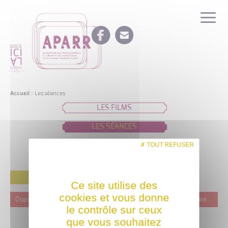
Accueil
>
Les séances
LES FILMS
LES SÉANCES
IDÉES DE PROGRAMMATION
TOUT REFUSER
FILTRER
Ce site utilise des
cookies et vous donne
Oups ! Ce film n'est programmé actuellement dans aucune structure
le contrôle sur ceux
que vous souhaitez