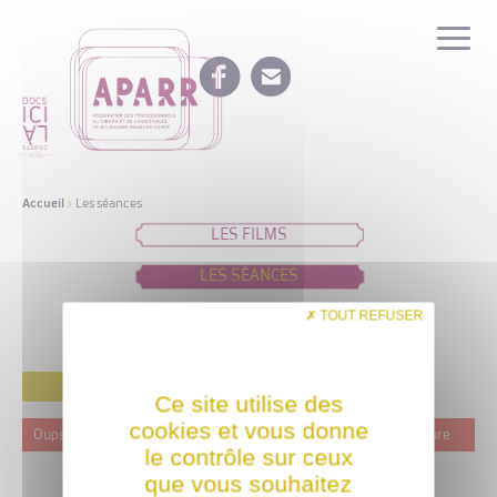
Accueil
>
Les séances
LES FILMS
LES SÉANCES
IDÉES DE PROGRAMMATION
TOUT REFUSER
FILTRER
Ce site utilise des
cookies et vous donne
Oups ! Ce film n'est programmé actuellement dans aucune structure
le contrôle sur ceux
que vous souhaitez