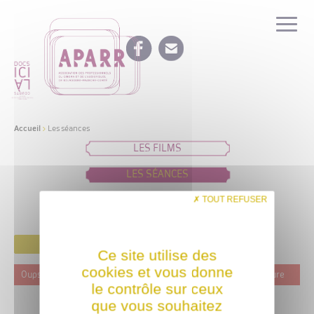
Accueil
>
Les séances
LES FILMS
LES SÉANCES
IDÉES DE PROGRAMMATION
TOUT REFUSER
FILTRER
Ce site utilise des
cookies et vous donne
Oups ! Ce film n'est programmé actuellement dans aucune structure
le contrôle sur ceux
que vous souhaitez