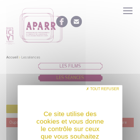
Accueil
>
Les séances
LES FILMS
LES SÉANCES
IDÉES DE PROGRAMMATION
TOUT REFUSER
FILTRER
Ce site utilise des
cookies et vous donne
Oups ! Ce film n'est programmé actuellement dans aucune structure
le contrôle sur ceux
que vous souhaitez