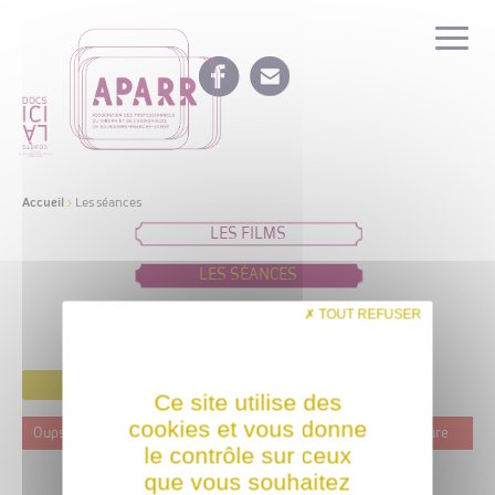
Accueil
>
Les séances
LES FILMS
LES SÉANCES
IDÉES DE PROGRAMMATION
TOUT REFUSER
FILTRER
Ce site utilise des
cookies et vous donne
Oups ! Ce film n'est programmé actuellement dans aucune structure
le contrôle sur ceux
que vous souhaitez