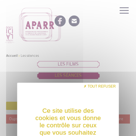
Accueil
>
Les séances
LES FILMS
LES SÉANCES
IDÉES DE PROGRAMMATION
TOUT REFUSER
FILTRER
Ce site utilise des
cookies et vous donne
Oups ! Ce film n'est programmé actuellement dans aucune structure
le contrôle sur ceux
que vous souhaitez