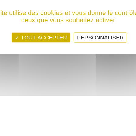
ps ! Ce film n'est programmé actuellement dans aucune structure
ite utilise des cookies et vous donne le contrôl
ceux que vous souhaitez activer
TOUT ACCEPTER
PERSONNALISER