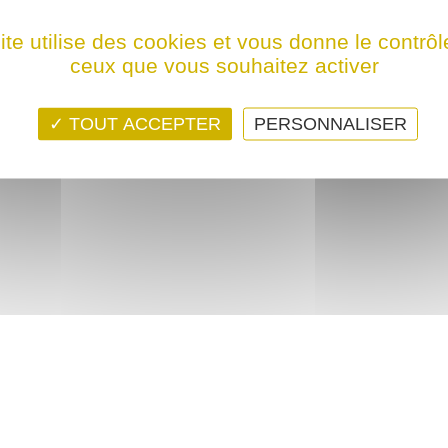
ps ! Ce film n'est programmé actuellement dans aucune structure
ite utilise des cookies et vous donne le contrôl
ceux que vous souhaitez activer
TOUT ACCEPTER
PERSONNALISER