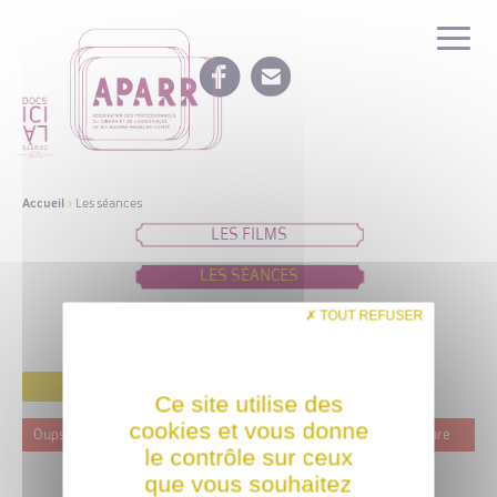
Accueil
>
Les séances
LES FILMS
LES SÉANCES
IDÉES DE PROGRAMMATION
TOUT REFUSER
FILTRER
Ce site utilise des
cookies et vous donne
Oups ! Ce film n'est programmé actuellement dans aucune structure
le contrôle sur ceux
que vous souhaitez