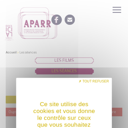
Accueil
>
Les séances
LES FILMS
LES SÉANCES
IDÉES DE PROGRAMMATION
TOUT REFUSER
FILTRER
Ce site utilise des
cookies et vous donne
Oups ! Ce film n'est programmé actuellement dans aucune structure
le contrôle sur ceux
que vous souhaitez