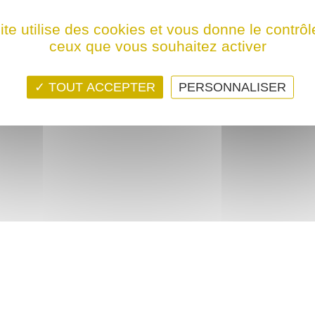
ps ! Ce film n'est programmé actuellement dans aucune structure
ite utilise des cookies et vous donne le contrôl
ceux que vous souhaitez activer
TOUT ACCEPTER
PERSONNALISER