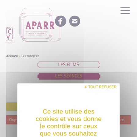
Accueil
>
Les séances
LES FILMS
LES SÉANCES
IDÉES DE PROGRAMMATION
TOUT REFUSER
FILTRER
Ce site utilise des
cookies et vous donne
Oups ! Ce film n'est programmé actuellement dans aucune structure
le contrôle sur ceux
que vous souhaitez