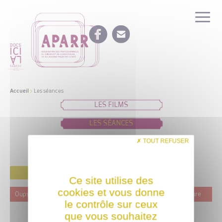
Accueil
>
Les séances
LES FILMS
LES SÉANCES
IDÉES DE PROGRAMMATION
TOUT REFUSER
FILTRER
Ce site utilise des
cookies et vous donne
Oups ! Ce film n'est programmé actuellement dans aucune structure
le contrôle sur ceux
que vous souhaitez