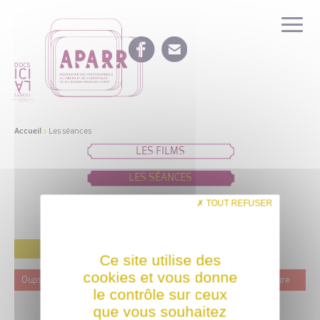
Accueil
>
Les séances
LES FILMS
LES SÉANCES
IDÉES DE PROGRAMMATION
TOUT REFUSER
FILTRER
Ce site utilise des
cookies et vous donne
Oups ! Ce film n'est programmé actuellement dans aucune structure
le contrôle sur ceux
que vous souhaitez