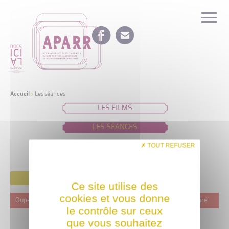
Accueil
>
Les séances
LES FILMS
LES SÉANCES
IDÉES DE PROGRAMMATION
TOUT REFUSER
FILTRER
Ce site utilise des
cookies et vous donne
Oups ! Ce film n'est programmé actuellement dans aucune structure
le contrôle sur ceux
que vous souhaitez