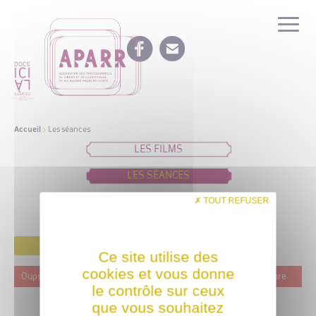
Accueil
>
Les séances
LES FILMS
LES SÉANCES
IDÉES DE PROGRAMMATION
TOUT REFUSER
FILTRER
Ce site utilise des
cookies et vous donne
Oups ! Ce film n'est programmé actuellement dans aucune structure
le contrôle sur ceux
que vous souhaitez