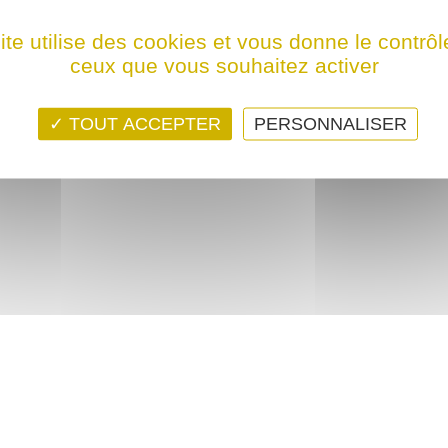
ps ! Ce film n'est programmé actuellement dans aucune structure
ite utilise des cookies et vous donne le contrôl
ceux que vous souhaitez activer
TOUT ACCEPTER
PERSONNALISER