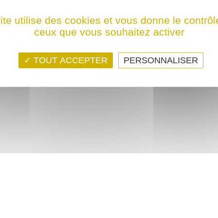
ps ! Ce film n'est programmé actuellement dans aucune structure
ite utilise des cookies et vous donne le contrôl
ceux que vous souhaitez activer
TOUT ACCEPTER
PERSONNALISER