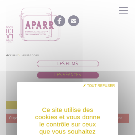
Accueil
>
Les séances
LES FILMS
LES SÉANCES
IDÉES DE PROGRAMMATION
TOUT REFUSER
FILTRER
Ce site utilise des
cookies et vous donne
Oups ! Ce film n'est programmé actuellement dans aucune structure
le contrôle sur ceux
que vous souhaitez