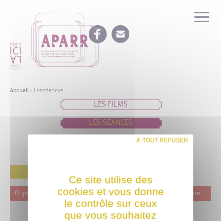
Accueil
>
Les séances
LES FILMS
LES SÉANCES
IDÉES DE PROGRAMMATION
TOUT REFUSER
FILTRER
Ce site utilise des
cookies et vous donne
Oups ! Ce film n'est programmé actuellement dans aucune structure
le contrôle sur ceux
que vous souhaitez