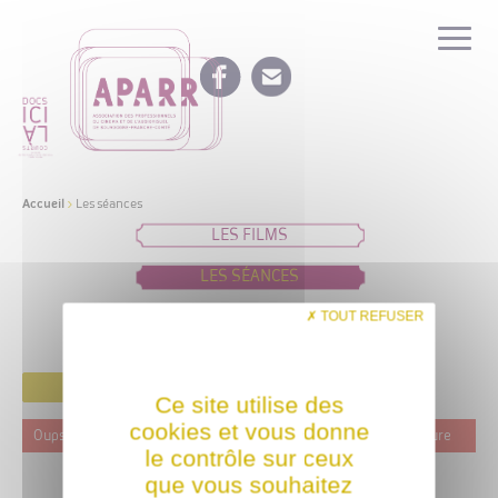
Accueil
>
Les séances
LES FILMS
LES SÉANCES
IDÉES DE PROGRAMMATION
TOUT REFUSER
FILTRER
Ce site utilise des
cookies et vous donne
Oups ! Ce film n'est programmé actuellement dans aucune structure
le contrôle sur ceux
que vous souhaitez