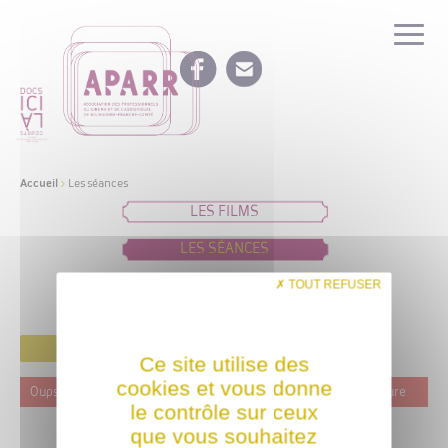
Accueil
>
Les séances
LES FILMS
LES SÉANCES
IDÉES DE PROGRAMMATION
TOUT REFUSER
FILTRER
Ce site utilise des
cookies et vous donne
Oups ! Ce film n'est programmé actuellement dans aucune structure
le contrôle sur ceux
que vous souhaitez