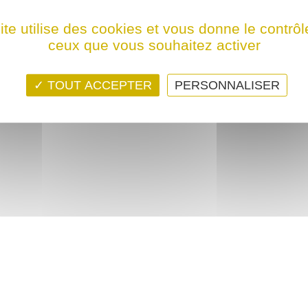
ps ! Ce film n'est programmé actuellement dans aucune structure
ite utilise des cookies et vous donne le contrôl
ceux que vous souhaitez activer
TOUT ACCEPTER
PERSONNALISER