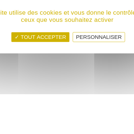
ps ! Ce film n'est programmé actuellement dans aucune structure
ite utilise des cookies et vous donne le contrôl
ceux que vous souhaitez activer
TOUT ACCEPTER
PERSONNALISER