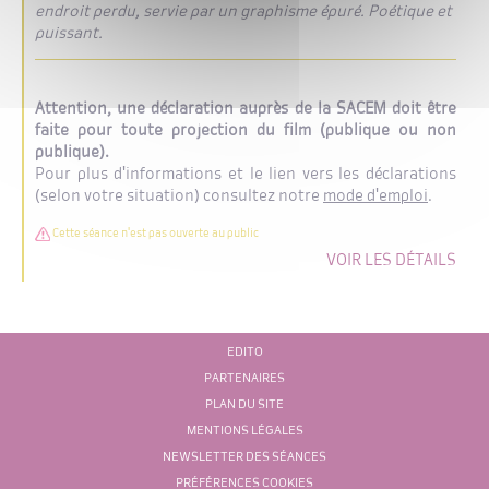
endroit perdu, servie par un graphisme épuré. Poétique et
puissant.
Attention, une déclaration auprès de la SACEM doit être
faite pour toute projection du film (publique ou non
publique).
Pour plus d'informations et le lien vers les déclarations
(selon votre situation) consultez notre
mode d'emploi
.
Cette séance n'est pas ouverte au public
VOIR LES DÉTAILS
EDITO
PARTENAIRES
PLAN DU SITE
MENTIONS LÉGALES
NEWSLETTER DES SÉANCES
PRÉFÉRENCES COOKIES