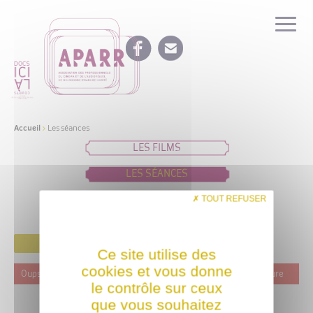
Accueil
>
Les séances
LES FILMS
LES SÉANCES
IDÉES DE PROGRAMMATION
TOUT REFUSER
FILTRER
Ce site utilise des
cookies et vous donne
Oups ! Ce film n'est programmé actuellement dans aucune structure
le contrôle sur ceux
que vous souhaitez