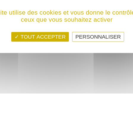
ps ! Ce film n'est programmé actuellement dans aucune structure
ite utilise des cookies et vous donne le contrôl
ceux que vous souhaitez activer
TOUT ACCEPTER
PERSONNALISER