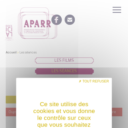
Accueil
>
Les séances
LES FILMS
LES SÉANCES
IDÉES DE PROGRAMMATION
TOUT REFUSER
FILTRER
Ce site utilise des
cookies et vous donne
Oups ! Ce film n'est programmé actuellement dans aucune structure
le contrôle sur ceux
que vous souhaitez