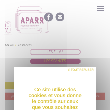
Accueil
>
Les séances
LES FILMS
LES SÉANCES
IDÉES DE PROGRAMMATION
TOUT REFUSER
FILTRER
Ce site utilise des
cookies et vous donne
Oups ! Ce film n'est programmé actuellement dans aucune structure
le contrôle sur ceux
que vous souhaitez