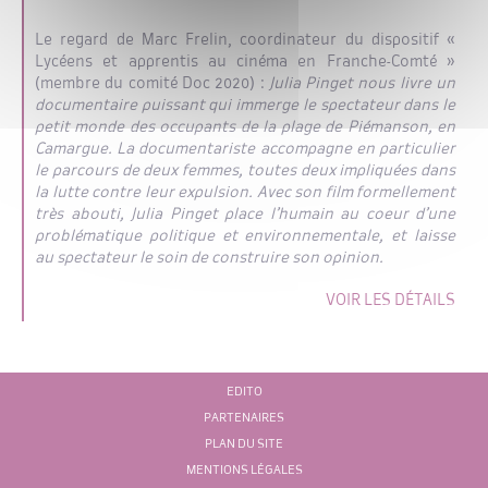
Le regard de Marc Frelin, coordinateur du dispositif «
Lycéens et apprentis au cinéma en Franche-Comté »
(membre du comité Doc 2020) :
Julia Pinget nous livre un
documentaire puissant qui
immerge le spectateur dans le
petit monde des occupants de la plage de Piémanson, en
Camargue. La documentariste accompagne en particulier
le parcours de deux femmes, toutes deux impliquées dans
la lutte contre leur expulsion. Avec son film formellement
très abouti, Julia Pinget place l’humain au coeur d’une
problématique politique et environnementale, et laisse
au spectateur le soin de construire son opinion.
VOIR LES DÉTAILS
EDITO
PARTENAIRES
PLAN DU SITE
MENTIONS LÉGALES