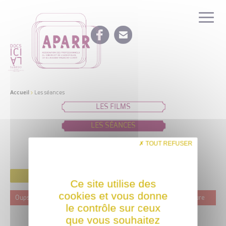
Accueil
>
Les séances
LES FILMS
LES SÉANCES
IDÉES DE PROGRAMMATION
TOUT REFUSER
FILTRER
Ce site utilise des
cookies et vous donne
Oups ! Ce film n'est programmé actuellement dans aucune structure
le contrôle sur ceux
que vous souhaitez