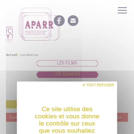
Accueil
>
Les séances
LES FILMS
LES SÉANCES
IDÉES DE PROGRAMMATION
TOUT REFUSER
FILTRER
Ce site utilise des
cookies et vous donne
Oups ! Ce film n'est programmé actuellement dans aucune structure
le contrôle sur ceux
que vous souhaitez