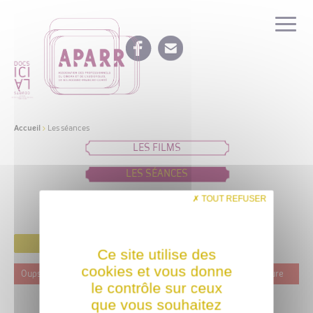
Accueil
>
Les séances
LES FILMS
LES SÉANCES
IDÉES DE PROGRAMMATION
TOUT REFUSER
FILTRER
Ce site utilise des
cookies et vous donne
Oups ! Ce film n'est programmé actuellement dans aucune structure
le contrôle sur ceux
que vous souhaitez