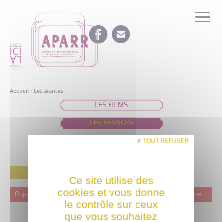
Accueil
>
Les séances
LES FILMS
LES SÉANCES
IDÉES DE PROGRAMMATION
TOUT REFUSER
FILTRER
Ce site utilise des
cookies et vous donne
Oups ! Ce film n'est programmé actuellement dans aucune structure
le contrôle sur ceux
que vous souhaitez